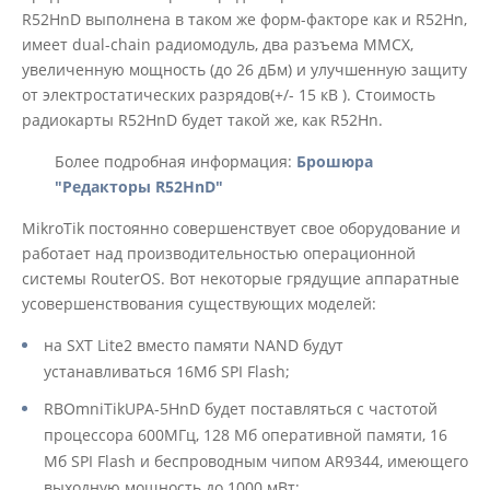
R52HnD выполнена в таком же форм-факторе как и R52Hn,
имеет dual-chain радиомодуль, два разъема MMCX,
увеличенную мощность (до 26 дБм) и улучшенную защиту
от электростатических разрядов(+/- 15 кВ ). Стоимость
радиокарты R52HnD будет такой же, как R52Hn.
Более подробная информация:
Брошюра
"Редакторы R52HnD"
MikroTik постоянно совершенствует свое оборудование и
работает над производительностью операционной
системы RouterOS. Вот некоторые грядущие аппаратные
усовершенствования существующих моделей:
на SXT Lite2 вместо памяти NAND будут
устанавливаться 16Мб SPI Flash;
RBOmniTikUPA-5HnD будет поставляться с частотой
процессора 600МГц, 128 Мб оперативной памяти, 16
Мб SPI Flash и беспроводным чипом AR9344, имеющего
выходную мощность до 1000 мВт;