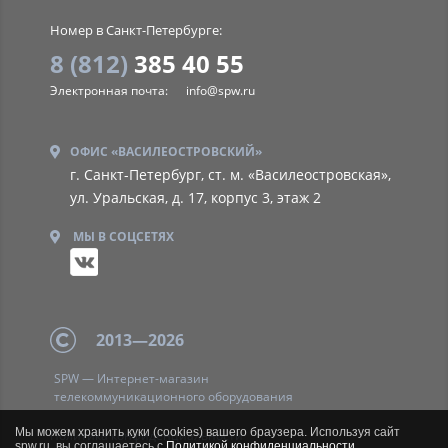
Номер в Санкт-Петербурге:
8 (812)
385 40 55
Электронная почта:
info@spw.ru
ОФИС «ВАСИЛЕОСТРОВСКИЙ»
г. Санкт-Петербург, ст. м. «Василеостровская»,
ул. Уральская, д. 17, корпус 3, этаж 2
МЫ В СОЦСЕТЯХ
2013—2026
SPW — Интернет-магазин
телекоммуникационного оборудования
Мы можем хранить куки (cookies) вашего браузера. Используя сайт
Политика
конфиденциальности
spw.ru, вы соглашаетесь с
Политикой конфиденциальности