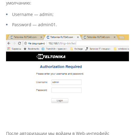
умолчанию:
Username — admin;
Password — admin01.
После авторизации мы войдем в Web-интерфейс