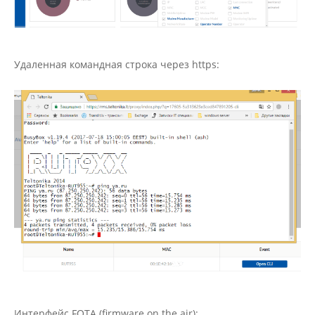
Удаленная командная строка через https:
Интерфейс FOTA (firmware on the air):