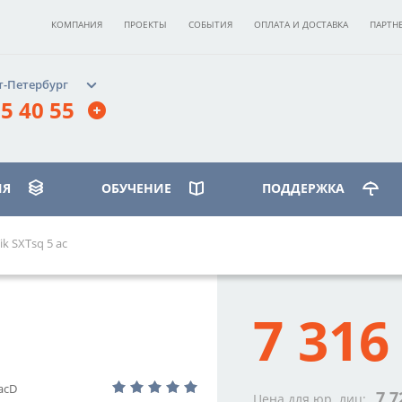
КОМПАНИЯ
ПРОЕКТЫ
СОБЫТИЯ
ОПЛАТА И ДОСТАВКА
ПАРТН
т-Петербург
5 40 55
ИЯ
ОБУЧЕНИЕ
ПОДДЕРЖКА
ik SXTsq 5 ac
ИЛЕОСТРОВСКИЙ»
бург, ст. м.
7 316
вская»,
 д. 17, корпус 3, этаж 2
40 55
acD
7 7
Цена для юр. лиц: