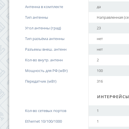
Антенна в комплекте
да
Тип антенны
Направленная (се
Угол антенны (град)
23
Тип разъёма антенны
нет
Разъемы внеш. антенн
нет
Кол-во внутр. антенн
2
Мощность для РФ (мВт)
100
Передатчик (мВт)
316
ИНТЕРФЕЙС
Кол-во сетевых портов
1
Ethernet 10/100/1000
1