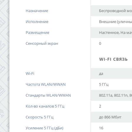
Назначение
Беспроводной мо
Исполнение
Внешние (уличны
Размещение
Настенное, На ма
Сенсорный экран
0
WI-FI СВЯЗЬ
Wi-Fi
да
Частота WLAN/WWAN
5 ГГц
Стандарты WLAN/WWAN
802.11a, 802.11n, 
Кол-во каналов 5 ГГц
2
Скорость 5 ГГц
до 866 Мбит
Усиление 5 ГГц (дБи)
16