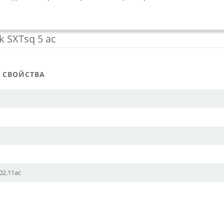
 SXTsq 5 ac
 СВОЙСТВА
802.11ac
Е