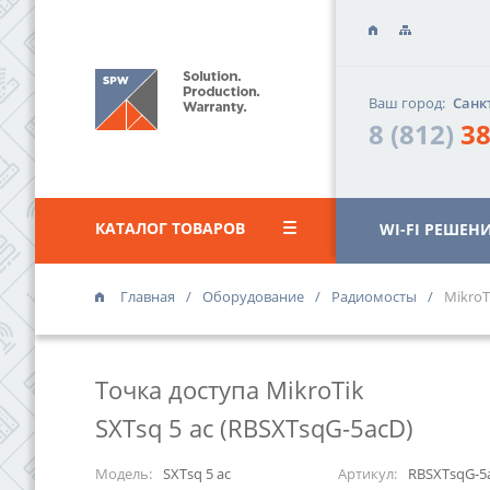
Ваш город:
Санк
8 (812)
38
КАТАЛОГ ТОВАРОВ
WI-FI РЕШЕН
Главная
Оборудование
Радиомосты
MikroT
ОФИС «ВАС
г. Санкт-Петер
Точка доступа MikroTik
«Василеостро
ул. Уральская,
SXTsq 5 ac (RBSXTsqG-5acD)
8 (812)
385 
Модель:
SXTsq 5 ac
Артикул:
RBSXTsqG-5