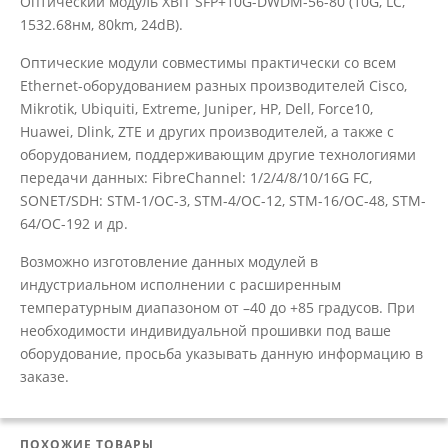
Оптический модуль XBIT SFP+10G-DWDM-56-80 (10G, LC,
1532.68нм, 80km, 24dB).
Оптические модули совместимы практически со всем
Ethernet-оборудованием разных производителей Cisco,
Mikrotik, Ubiquiti, Extreme, Juniper, HP, Dell, Force10,
Huawei, Dlink, ZTE и других производителей, а также с
оборудованием, поддерживающим другие технологиями
передачи данных: FibreChannel: 1/2/4/8/10/16G FC,
SONET/SDH: STM-1/OC-3, STM-4/OC-12, STM-16/OC-48, STM-
64/OC-192 и др.
Возможно изготовление данных модулей в
индустриальном исполнении с расширенным
температурным диапазоном от –40 до +85 градусов. При
необходимости индивидуальной прошивки под ваше
оборудование, просьба указывать данную информацию в
заказе.
ПОХОЖИЕ ТОВАРЫ