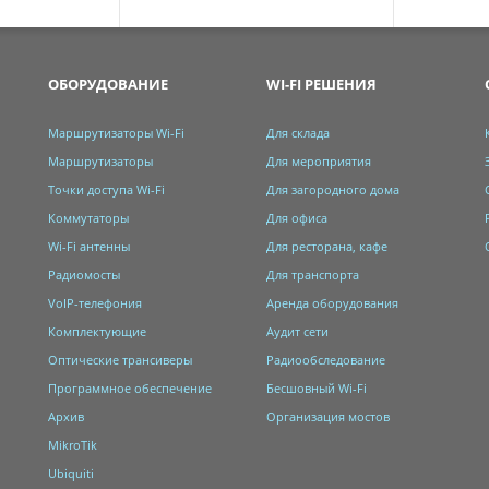
ОБОРУДОВАНИЕ
WI-FI РЕШЕНИЯ
Маршрутизаторы Wi-Fi
Для склада
Маршрутизаторы
Для мероприятия
Точки доступа Wi-Fi
Для загородного дома
Коммутаторы
Для офиса
Wi-Fi антенны
Для ресторана, кафе
Радиомосты
Для транспорта
VoIP-телефония
Аренда оборудования
Комплектующие
Аудит сети
Оптические трансиверы
Радиообследование
Программное обеспечение
Бесшовный Wi-Fi
Архив
Организация мостов
MikroTik
Ubiquiti