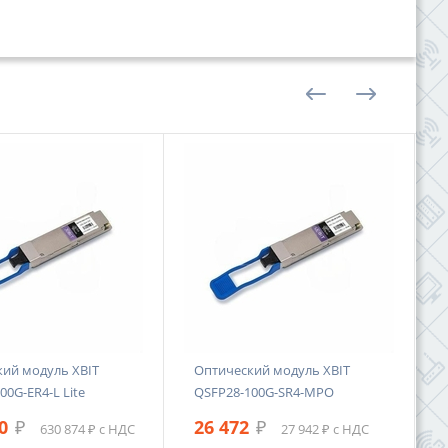
ий модуль XBIT
Оптический модуль XBIT
00G-ER4-L Lite
QSFP28-100G-SR4-MPO
70
₽
26 472
₽
630 874 ₽ с НДС
27 942 ₽ с НДС