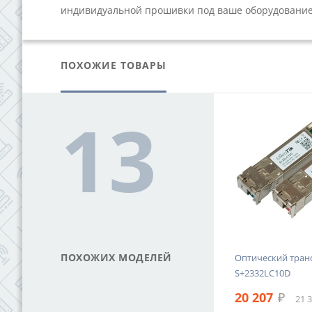
индивидуальной прошивки под ваше оборудование,
ПОХОЖИЕ ТОВАРЫ
13
ПОХОЖИХ МОДЕЛЕЙ
FP-
Оптический модуль XBIT SFP-
Оптический транс
1G-DWDM-35-120
S+2332LC10D
60 588
₽
20 207
₽
ДС
63 954 ₽ с НДС
21 