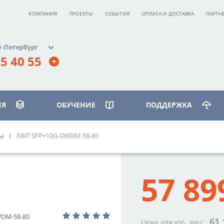
КОМПАНИЯ
ПРОЕКТЫ
СОБЫТИЯ
ОПЛАТА И ДОСТАВКА
ПАРТН
т-Петербург
5 40 55
ИЯ
ОБУЧЕНИЕ
ПОДДЕРЖКА
ры
XBIT SFP+10G-DWDM-58-80
ИЛЕОСТРОВСКИЙ»
бург, ст. м.
57 89
вская»,
 д. 17, корпус 3, этаж 2
40 55
DM-58-80
61 
Цена для юр. лиц: