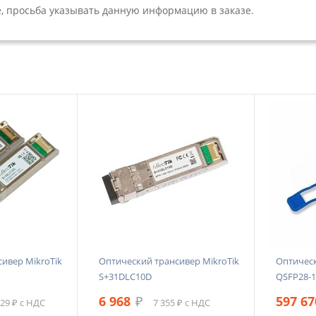
 просьба указывать данную информацию в заказе.
ивер MikroTik
Оптический трансивер MikroTik
Оптическ
S+31DLC10D
QSFP28-1
6 968
₽
597 6
329 ₽ с НДС
7 355 ₽ с НДС