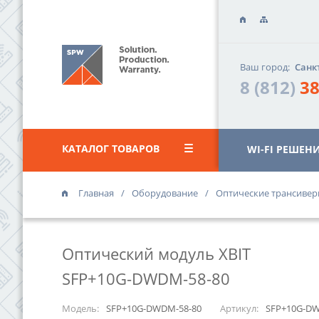
Ваш город:
Санк
8 (812)
38
КАТАЛОГ ТОВАРОВ
WI-FI РЕШЕН
Главная
Оборудование
Оптические трансиве
ОФИС «ВАС
г. Санкт-Петер
Оптический модуль XBIT
«Василеостро
ул. Уральская,
SFP+10G-DWDM-58-80
8 (812)
385 
Модель:
SFP+10G-DWDM-58-80
Артикул:
SFP+10G-DW