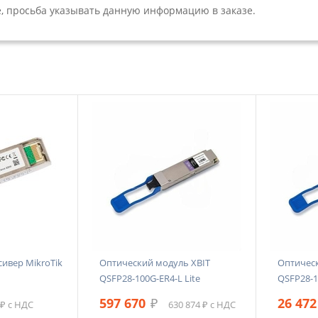
 просьба указывать данную информацию в заказе.
ивер MikroTik
Оптический модуль XBIT
Оптическ
QSFP28-100G-ER4-L Lite
QSFP28-
597 670
₽
26 472
 ₽ с НДС
630 874 ₽ с НДС