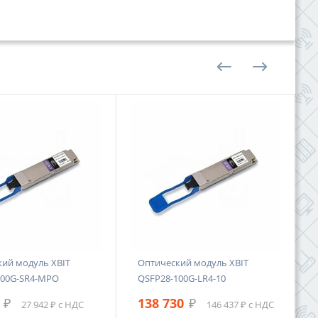
ий модуль XBIT
Оптический модуль XBIT
100G-SR4-MPO
QSFP28-100G-LR4-10
₽
138 730
₽
27 942 ₽ с НДС
146 437 ₽ с НДС