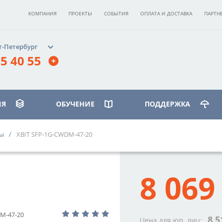
КОМПАНИЯ
ПРОЕКТЫ
СОБЫТИЯ
ОПЛАТА И ДОСТАВКА
ПАРТН
т-Петербург
5 40 55
ИЯ
ОБУЧЕНИЕ
ПОДДЕРЖКА
ры
XBIT SFP-1G-CWDM-47-20
ИЛЕОСТРОВСКИЙ»
бург, ст. м.
8 069
вская»,
 д. 17, корпус 3, этаж 2
40 55
M-47-20
8 5
Цена для юр. лиц: