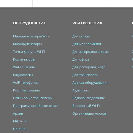
ОБОРУДОВАНИЕ
WI-FI РЕШЕНИЯ
Маршрутизаторы Wi-Fi
Для склада
Маршрутизаторы
Для мероприятия
Точки доступа Wi-Fi
Для загородного дома
Коммутаторы
Для офиса
Wi-Fi антенны
Для ресторана, кафе
Радиомосты
Для транспорта
VoIP-телефония
Аренда оборудования
Комплектующие
Аудит сети
Оптические трансиверы
Радиообследование
Программное обеспечение
Бесшовный Wi-Fi
Архив
Организация мостов
MikroTik
Ubiquiti