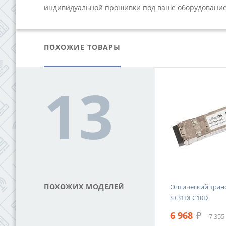
индивидуальной прошивки под ваше оборудование,
ПОХОЖИЕ ТОВАРЫ
13
ПОХОЖИХ МОДЕЛЕЙ
FP-
Оптический модуль XBIT SFP-
Оптический транс
1G-DWDM-61-120
S+31DLC10D
60 588
₽
6 968
₽
ДС
63 954 ₽ с НДС
7 355