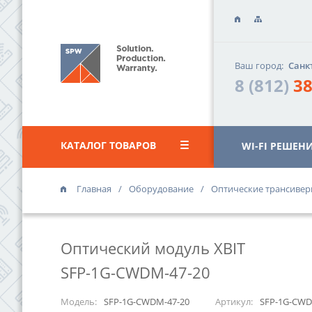
Ваш город:
Санк
8 (812)
38
КАТАЛОГ ТОВАРОВ
WI-FI РЕШЕН
Главная
Оборудование
Оптические трансиве
ОФИС «ВАС
г. Санкт-Петер
Оптический модуль XBIT
«Василеостро
ул. Уральская,
SFP-1G-CWDM-47-20
8 (812)
385 
Модель:
SFP-1G-CWDM-47-20
Артикул:
SFP-1G-CWD