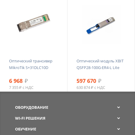
Оптический трансивер
Оптический модуль XBIT
MikroTik S+31DLC10D
QSFP28-100G-ER4-L Lite
6 968
₽
597 670
₽
7 355 ₽ с НДС
630 874 ₽ с НДС
ОБОРУДОВАНИЕ
WI-FI РЕШЕНИЯ
ОБУЧЕНИЕ