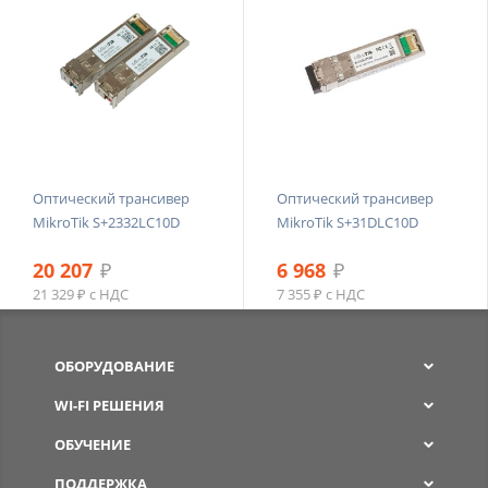
Оптический трансивер
Оптический трансивер
MikroTik S+2332LC10D
MikroTik S+31DLC10D
20 207
₽
6 968
₽
21 329 ₽ с НДС
7 355 ₽ с НДС
ОБОРУДОВАНИЕ
WI-FI РЕШЕНИЯ
ОБУЧЕНИЕ
ПОДДЕРЖКА