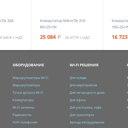
Tik 326-
Коммутатор MikroTik 310-
Коммутат
8G+2S+IN
16G-2S+I
25 084
₽
16 723
6 646 ₽ с НДС
26 477 ₽ с НДС
ОБОРУДОВАНИЕ
WI-FI РЕШЕНИЯ
Маршрутизаторы Wi-Fi
Для склада
Маршрутизаторы
Для мероприятия
Точки доступа Wi-Fi
Для загородного дома
Коммутаторы
Для офиса
Wi-Fi антенны
Для ресторана, кафе
Радиомосты
Для транспорта
VoIP-телефония
Аренда оборудования