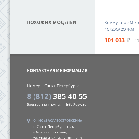
ПОХОЖИХ МОДЕЛЕЙ
26-
Коммутатор MikroTik 305-1G-
Коммутатор Mikro
4S+IN
4C+20G+2Q+RM
16 723
₽
101 033
₽
ДС
17 652 ₽ с НДС
10
SPW
КОНТАКТНАЯ ИНФОРМАЦИЯ
Номер в Санкт-Петербурге:
8 (812)
385 40 55
Электронная почта:
info@spw.ru
ОФИС «ВАСИЛЕОСТРОВСКИЙ»
г. Санкт-Петербург, ст. м.
«Василеостровская»,
ул. Уральская, д. 17, корпус 3,