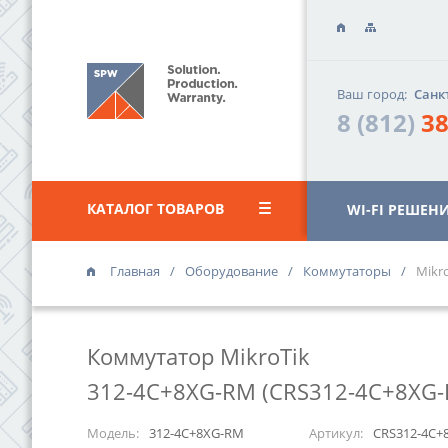
Ваш город:
Санк
8 (812)
38
КАТАЛОГ ТОВАРОВ
WI-FI РЕШЕН
Главная
Оборудование
Коммутаторы
Mikr
ОФИС «ВАС
г. Санкт-Петер
Коммутатор MikroTik
«Василеостро
ул. Уральская,
312-4C+8XG-RM (CRS312-4C+8XG-
8 (812)
385 
Модель:
312-4C+8XG-RM
Артикул:
CRS312-4C+