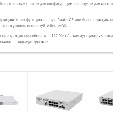
 консольным портом для конфигурации и корпусом для монтажа
дарную» многофункциональную RouterOS или более простую, н
тьего уровня, используйте RouterOS.
опускную способность — 120 Гбит / с, коммутационную емкост
оналов — подходит для всех!