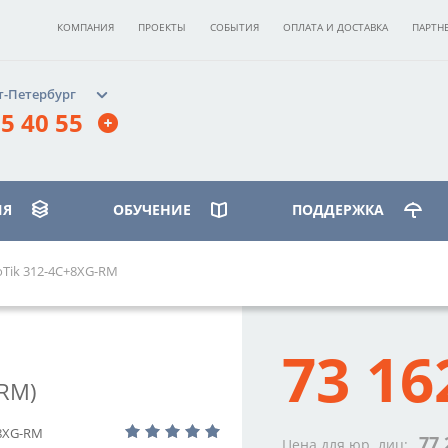
КОМПАНИЯ
ПРОЕКТЫ
СОБЫТИЯ
ОПЛАТА И ДОСТАВКА
ПАРТН
т-Петербург
5 40 55
ИЯ
ОБУЧЕНИЕ
ПОДДЕРЖКА
oTik 312-4C+8XG-RM
ИЛЕОСТРОВСКИЙ»
бург, ст. м.
73 16
вская»,
 д. 17, корпус 3, этаж 2
RM)
40 55
8XG-RM
77 
Цена для юр. лиц: