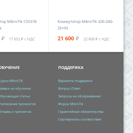
ор MikroTik CSS318-
Коммутатор MikroTik 326-24G-
N
2S+IN
₽
21 600
₽
17 652 ₽ с НДС
22 800 ₽ с НДС
ОБУЧЕНИЕ
ПОДДЕРЖКА
Курсы MikroTik
Варианты поддержки
Заявка на обучение
Вопрос-Ответ
Обучающие статьи
Запросы на обслуживание
Расписание тренингов
Форум MikroTik
Отзывы о тренингах
Гарантийные обязательства
Сертификаты соответствия