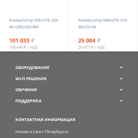
Коммутатор MikroTik 326-
Коммутатор MikroTik 310-
4C+20G+2Q+RM
8G+2S+IN
101 033
₽
25 084
₽
106 646 ₽ с НДС
26 477 ₽ с НДС
ОБОРУДОВАНИЕ
WI-FI РЕШЕНИЯ
ОБУЧЕНИЕ
ПОДДЕРЖКА
SPW
КОНТАКТНАЯ ИНФОРМАЦИЯ
Номер в Санкт-Петербурге: