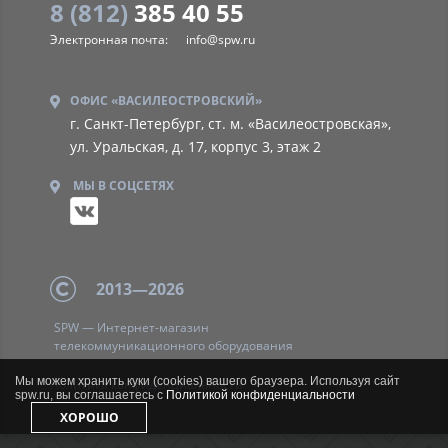
8 (812)
385 40 55
Электронная почта:
info@spw.ru
ОФИС «ВАСИЛЕОСТРОВСКИЙ»
г. Санкт-Петербург, ст. м. «Василеостровская»,
ул. Уральская, д. 17, корпус 3, этаж 2
МЫ В СОЦСЕТЯХ
2013—2026
SPW — Интернет-магазин
телекоммуникационного оборудования
Мы можем хранить куки (cookies) вашего браузера. Используя сайт
Политика
конфиденциальности
spw.ru, вы соглашаетесь с
Политикой конфиденциальности
ХОРОШО