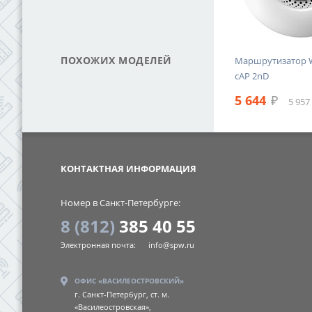
ПОХОЖИХ МОДЕЛЕЙ
упа
Ubiquiti UniFi AP NanoHD (3-
Маршрутизатор Wi
pack)
cAP 2nD
74 705
₽
5 644
₽
78 856 ₽ с НДС
5 957
SPW
КОНТАКТНАЯ ИНФОРМАЦИЯ
Номер в Санкт-Петербурге:
8 (812)
385 40 55
Электронная почта:
info@spw.ru
ОФИС «ВАСИЛЕОСТРОВСКИЙ»
г. Санкт-Петербург, ст. м.
«Василеостровская»,