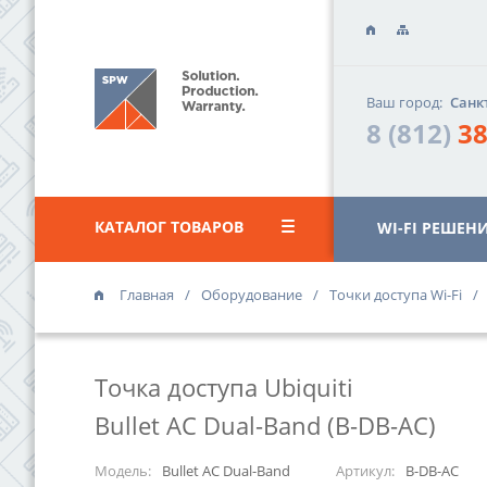
Ваш город:
Санк
8 (812)
38
КАТАЛОГ ТОВАРОВ
WI-FI РЕШЕН
Главная
Оборудование
Точки доступа Wi-Fi
ОФИС «ВАС
г. Санкт-Петер
Точка доступа Ubiquiti
«Василеостро
ул. Уральская,
Bullet AC Dual-Band (B-DB-AC)
8 (812)
385 
Модель:
Bullet AC Dual-Band
Артикул:
B-DB-AC