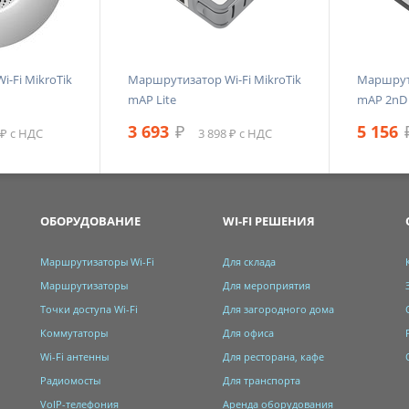
-Fi MikroTik
Маршрутизатор Wi-Fi MikroTik
Маршрути
mAP Lite
mAP 2nD
3 693
₽
5 156
 ₽ с НДС
3 898 ₽ с НДС
ОБОРУДОВАНИЕ
WI-FI РЕШЕНИЯ
Маршрутизаторы Wi-Fi
Для склада
Маршрутизаторы
Для мероприятия
Точки доступа Wi-Fi
Для загородного дома
Коммутаторы
Для офиса
Wi-Fi антенны
Для ресторана, кафе
Радиомосты
Для транспорта
VoIP-телефония
Аренда оборудования