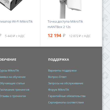
затор Wi-Fi MikroTik
Точка доступа MikroTik
mANTBox 2 12s
₽
12 194
₽
5 443 ₽ с НДС
12 872 ₽ с НДС
ОБУЧЕНИЕ
ПОДДЕРЖКА
Курсы MikroTik
Варианты поддержки
Заявка на обучение
Вопрос-Ответ
Обучающие статьи
Запросы на обслуживание
Расписание тренингов
Форум MikroTik
Отзывы о тренингах
Гарантийные обязательства
Сертификаты соответствия