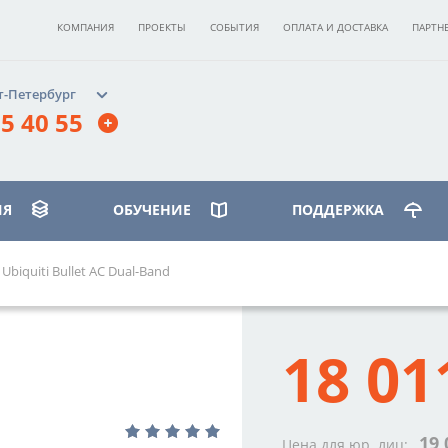
КОМПАНИЯ
ПРОЕКТЫ
СОБЫТИЯ
ОПЛАТА И ДОСТАВКА
ПАРТН
т-Петербург
5 40 55
ИЯ
ОБУЧЕНИЕ
ПОДДЕРЖКА
Ubiquiti Bullet AC Dual-Band
ИЛЕОСТРОВСКИЙ»
бург, ст. м.
18 01
вская»,
 д. 17, корпус 3, этаж 2
40 55
19 
Цена для юр. лиц: