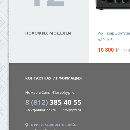
ПОХОЖИХ МОДЕЛЕЙ
Маршрутизатор Wi-Fi MikroTik
Wi-Fi маршрутиза
eam M5
hAP ac lite tower
hAP ax S
5 853
₽
10 800
₽
6 178 ₽ с НДС
11 
SPW
КОНТАКТНАЯ ИНФОРМАЦИЯ
Номер в Санкт-Петербурге:
8 (812)
385 40 55
Электронная почта:
info@spw.ru
ОФИС «ВАСИЛЕОСТРОВСКИЙ»