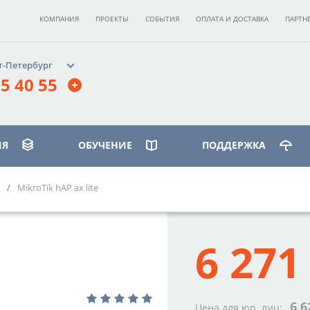
КОМПАНИЯ
ПРОЕКТЫ
СОБЫТИЯ
ОПЛАТА И ДОСТАВКА
ПАРТН
т-Петербург
5 40 55
ИЯ
ОБУЧЕНИЕ
ПОДДЕРЖКА
MikroTik hAP ax lite
ИЛЕОСТРОВСКИЙ»
бург, ст. м.
6 271
вская»,
 д. 17, корпус 3, этаж 2
40 55
6 6
Цена для юр. лиц: