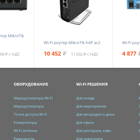
тор MikroTik
Wi-Fi роутер MikroTik hAP ac2
Wi-Fi роу
10 452
₽
4 877
400 ₽ с НДС
11 032 ₽ с НДС
ОБОРУДОВАНИЕ
WI-FI РЕШЕНИЯ
Маршрутизаторы Wi-Fi
Для склада
Маршрутизаторы
Для мероприятия
Точки доступа Wi-Fi
Для загородного дома
Коммутаторы
Для офиса
Wi-Fi антенны
Для ресторана, кафе
Радиомосты
Для транспорта