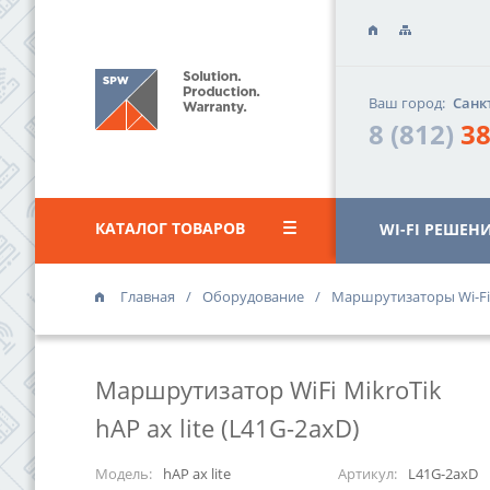
Ваш город:
Санк
8 (812)
38
КАТАЛОГ ТОВАРОВ
WI-FI РЕШЕН
Главная
Оборудование
Маршрутизаторы Wi-Fi
ОФИС «ВАС
г. Санкт-Петер
Маршрутизатор WiFi MikroTik
«Василеостро
ул. Уральская,
hAP ax lite (L41G-2axD)
8 (812)
385 
Модель:
hAP ax lite
Артикул:
L41G-2axD