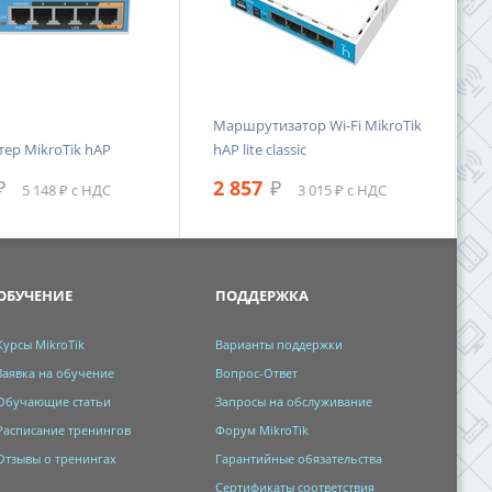
Маршрутизатор Wi-Fi MikroTik
тер MikroTik hAP
hAP lite classic
₽
2 857
₽
5 148 ₽ с НДС
3 015 ₽ с НДС
ОБУЧЕНИЕ
ПОДДЕРЖКА
Курсы MikroTik
Варианты поддержки
Заявка на обучение
Вопрос-Ответ
Обучающие статьи
Запросы на обслуживание
Расписание тренингов
Форум MikroTik
Отзывы о тренингах
Гарантийные обязательства
Сертификаты соответствия