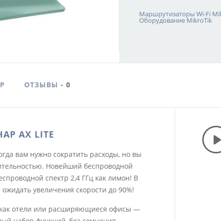
Маршрутизаторы Wi-Fi Mik
Оборудование MikroTik
Р
ОТЗЫВЫ
- 0
P AX LITE
огда вам нужно сократить расходы, но вы
дительностью. Новейший беспроводной
проводной спектр 2,4 ГГц как лимон! В
 ожидать увеличения скорости до 90%!
х как отели или расширяющиеся офисы —
ый набор функций, без сомнения,