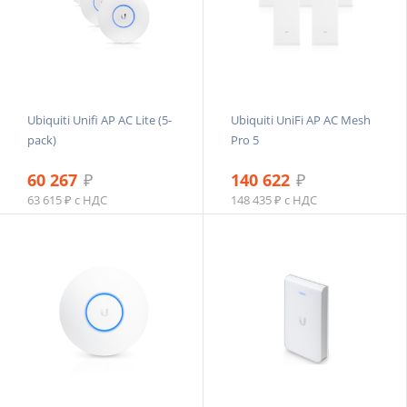
Ubiquiti Unifi AP AC Lite (5-
Ubiquiti UniFi AP AC Mesh
pack)
Pro 5
60 267
₽
140 622
₽
63 615 ₽ с НДС
148 435 ₽ с НДС